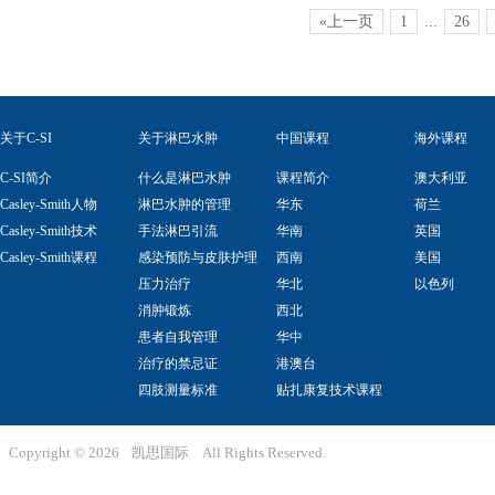
«上一页
1
...
26
关于C-SI
关于淋巴水肿
中国课程
海外课程
C-SI简介
什么是淋巴水肿
课程简介
澳大利亚
Casley-Smith人物
淋巴水肿的管理
华东
荷兰
Casley-Smith技术
手法淋巴引流
华南
英国
Casley-Smith课程
感染预防与皮肤护理
西南
美国
压力治疗
华北
以色列
消肿锻炼
西北
患者自我管理
华中
治疗的禁忌证
港澳台
四肢测量标准
贴扎康复技术课程
Copyright ©
2026
凯思国际
All Rights Reserved.