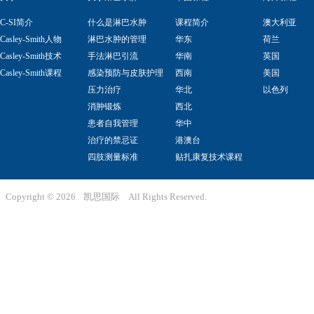
C-SI简介
什么是淋巴水肿
课程简介
澳大利亚
Casley-Smith人物
淋巴水肿的管理
华东
荷兰
Casley-Smith技术
手法淋巴引流
华南
英国
Casley-Smith课程
感染预防与皮肤护理
西南
美国
压力治疗
华北
以色列
消肿锻炼
西北
患者自我管理
华中
治疗的禁忌证
港澳台
四肢测量标准
贴扎康复技术课程
Copyright ©
2026
凯思国际
All Rights Reserved.