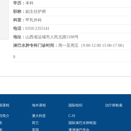
学历：
本科
职称：
副主任护师
科室：
甲乳外科
电话：
0359-2355141
地址：
山西省运城市人民北路5188号
淋巴水肿专科门诊时间：
周一至周五（9:00-12:00 15:00-17:00）
0
国课程
海外课程
国际组织
治疗师检索
程简介
澳大利亚
C-SI
东
荷兰
国际淋巴水肿框架
南
英国
澳洲淋巴学会