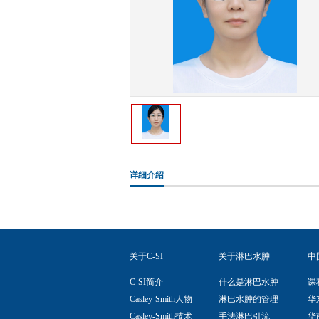
详细介绍
关于C-SI
关于淋巴水肿
中
C-SI简介
什么是淋巴水肿
课
Casley-Smith人物
淋巴水肿的管理
华
Casley-Smith技术
手法淋巴引流
华