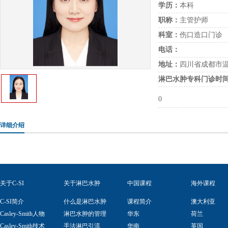
学历：
本科
职称：
主管护师
科室：
伤口造口门诊
电话：
地址：
四川省成都市温
淋巴水肿专科门诊时
0
详细介绍
关于C-SI
关于淋巴水肿
中国课程
海外课程
C-SI简介
什么是淋巴水肿
课程简介
澳大利亚
Casley-Smith人物
淋巴水肿的管理
华东
荷兰
Casley-Smith技术
手法淋巴引流
华南
英国