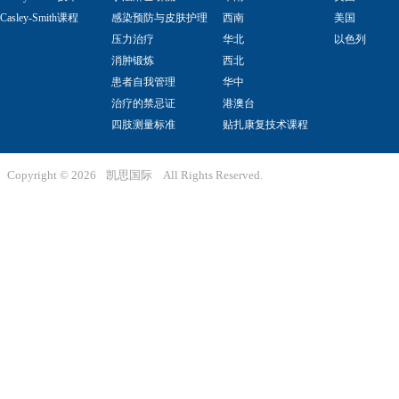
Casley-Smith课程
感染预防与皮肤护理
西南
美国
压力治疗
华北
以色列
消肿锻炼
西北
患者自我管理
华中
治疗的禁忌证
港澳台
四肢测量标准
贴扎康复技术课程
Copyright ©
2026
凯思国际
All Rights Reserved.